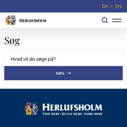
Spring navigationen over og gå direkte til indhold
DA
EN
Søg
SØG