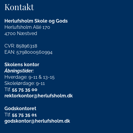
Kontakt
Herlufsholm Skole og Gods
Herlufsholm Allé 170
4700 Næstved
CVR: 85896318
EAN: 5798000560994
Skolens kontor
Åbningstider:
Hverdage: 9-11 & 13-15
Skolelørdage: 9-11
Tlf.
55 75 35 00
rektorkontor@herlufsholm.dk
Godskontoret
Tlf.
55 75 35 01
godskontor@herlufsholm.dk