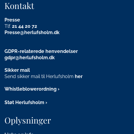
Kontakt
Presse
Tlf.
21
44 20 72
Presse@herlufsholm.dk
GDPR-relaterede henvendelser
gdpr@herlufsholm.dk
Sikker mail
Send sikker mail til Herlufsholm
her
Whistleblowerordning
Støt Herlufsholm
Oplysninger