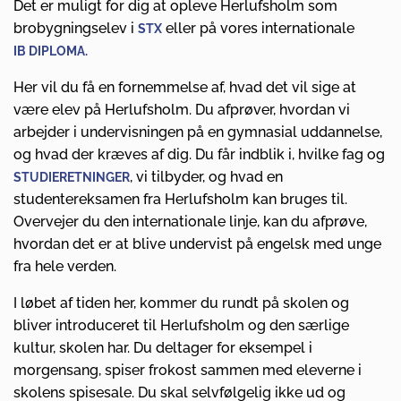
Det er muligt for dig at opleve Herlufsholm som
brobygningselev i
eller på vores internationale
STX
IB DIPLOMA.
Her vil du få en fornemmelse af, hvad det vil sige at
være elev på Herlufsholm. Du afprøver, hvordan vi
arbejder i undervisningen på en gymnasial uddannelse,
og hvad der kræves af dig. Du får indblik i, hvilke fag og
, vi tilbyder, og hvad en
STUDIERETNINGER
studentereksamen fra Herlufsholm kan bruges til.
Overvejer du den internationale linje, kan du afprøve,
hvordan det er at blive undervist på engelsk med unge
fra hele verden.
I løbet af tiden her, kommer du rundt på skolen og
bliver introduceret til Herlufsholm og den særlige
kultur, skolen har. Du deltager for eksempel i
morgensang, spiser frokost sammen med eleverne i
skolens spisesale. Du skal selvfølgelig ikke ud og