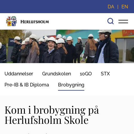
Spring navigationen over og gå direkte til indhold
DA
EN
Uddannelser
Grundskolen
10GO
STX
Pre-IB & IB Diploma
Brobygning
Kom i brobygning på
Herlufsholm Skole