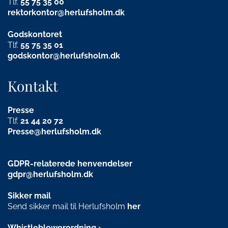
Tlf.
55 75 35 00
rektorkontor@herlufsholm.dk
Godskontoret
Tlf.
55 75 35 01
godskontor@herlufsholm.dk
Kontakt
Presse
Tlf.
21
44 20 72
Presse@herlufsholm.dk
GDPR-relaterede henvendelser
gdpr@herlufsholm.dk
Sikker mail
Send sikker mail til Herlufsholm
her
Whistleblowerordning