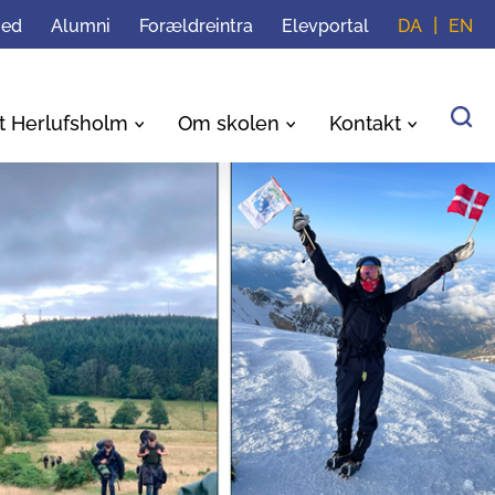
med
Alumni
Forældreintra
Elevportal
DA
EN
t Herlufsholm
Om skolen
Kontakt