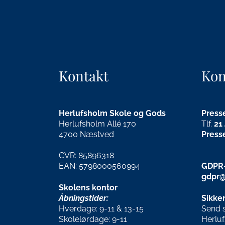
Kontakt
Kon
Herlufsholm Skole og Gods
Press
Herlufsholm Allé 170
Tlf.
21
4700 Næstved
Press
CVR: 85896318
EAN: 5798000560994
GDPR-
gdpr@
Skolens kontor
Åbningstider:
Sikker
Hverdage: 9-11 & 13-15
Send si
Skolelørdage: 9-11
Herlu