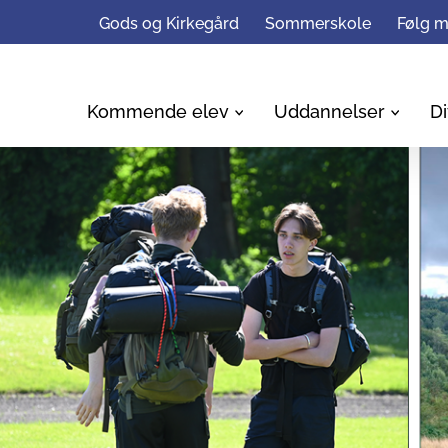
Gods og Kirkegård
Sommerskole
Følg 
Kommende elev
Uddannelser
Di