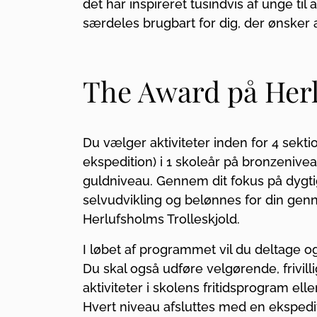
det har inspireret tusindvis af unge til
særdeles brugbart for dig, der ønsker a
The Award på Her
Du vælger aktiviteter inden for 4 sekti
ekspedition) i 1 skoleår på bronzenive
guldniveau. Gennem dit fokus på dygti
selvudvikling og belønnes for din ge
Herlufsholms Trolleskjold.
I løbet af programmet vil du deltage og 
Du skal også udføre velgørende, frivillig
aktiviteter i skolens fritidsprogram el
Hvert niveau afsluttes med en ekspedi