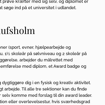
 at prøve kræfter med sig selv, og diplomet er
t søge ind på et universitet i udlandet.
lufsholm
oner (sport, evner, hjælpearbejde og
au, 1½ skoleår på sølvniveau og 2 skoleår på
ggørelse, arbejder du målrettet med
nnemførelse med diplom, et Award badge og
dygtiggøre dig i en fysisk og kreativ aktivitet.
t arbejde. Til alle tre sektioner kan du finde
ler selv komme med forslag til din award leader.
tion eller overlevelsestur, hvis sværhedsgrad