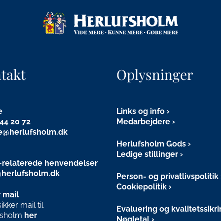
takt
Oplysninger
e
Links og info
44 20 72
Medarbejdere
e@herlufsholm.dk
Herlufsholm Gods
Ledige stillinger
relaterede henvendelser
herlufsholm.dk
Person- og privatlivspolitik
Cookiepolitik
 mail
kker mail til
Evaluering og kvalitetssikr
fsholm
her
Nøgletal