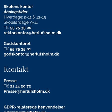
Skolens kontor
Åbningstider:
Hverdage: 9-11 & 13-15
Skolelørdage: 9-11
Tlf.
55 75 35 00
rektorkontor@herlufsholm.dk
Godskontoret
Tlf.
55 75 35 01
godskontor@herlufsholm.dk
Kontakt
Presse
Tlf.
21
44 20 72
Presse@herlufsholm.dk
GDPR-relaterede henvendelser