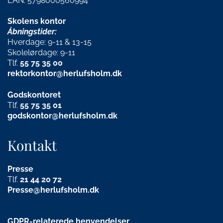
EAN: 5798000560994
Skolens kontor
Åbningstider:
Hverdage: 9-11 & 13-15
Skolelørdage: 9-11
Tlf.
55 75 35 00
rektorkontor@herlufsholm.dk
Godskontoret
Tlf.
55 75 35 01
godskontor@herlufsholm.dk
Kontakt
Presse
Tlf.
21
44 20 72
Presse@herlufsholm.dk
GDPR-relaterede henvendelser