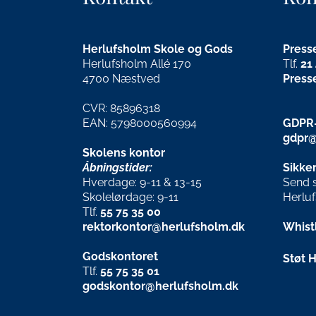
Herlufsholm Skole og Gods
Press
Herlufsholm Allé 170
Tlf.
21
4700 Næstved
Press
CVR: 85896318
EAN: 5798000560994
GDPR-
gdpr@
Skolens kontor
Åbningstider:
Sikker
Hverdage: 9-11 & 13-15
Send si
Skolelørdage: 9-11
Herlu
Tlf.
55 75 35 00
rektorkontor@herlufsholm.dk
Whist
Godskontoret
Støt 
Tlf.
55 75 35 01
godskontor@herlufsholm.dk