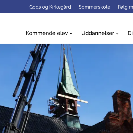
Gods og Kirkegård
Sommerskole
Følg 
Kommende elev
Uddannelser
Di