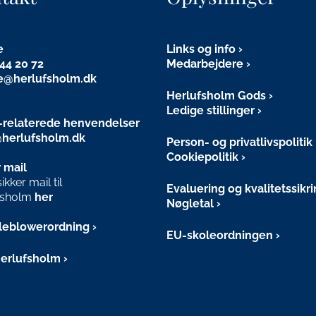
e
Links og info
44 20 72
Medarbejdere
e@herlufsholm.dk
Herlufsholm Gods
Ledige stillinger
relaterede henvendelser
herlufsholm.dk
Person- og privatlivspolitik
Cookiepolitik
 mail
kker mail til
Evaluering og kvalitetssikr
fsholm
her
Nøgletal
leblowerordning
EU-skoleordningen
Herlufsholm