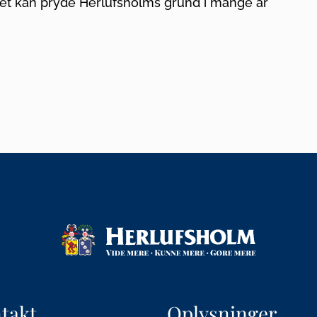
et kan pryde Herlufsholms grund i mange år
takt
Oplysninger