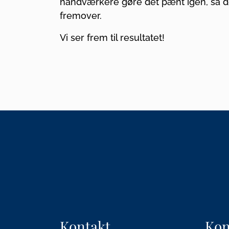
håndværkere gøre det pænt igen, så d
fremover.
Vi ser frem til resultatet!
Kontakt
Kon