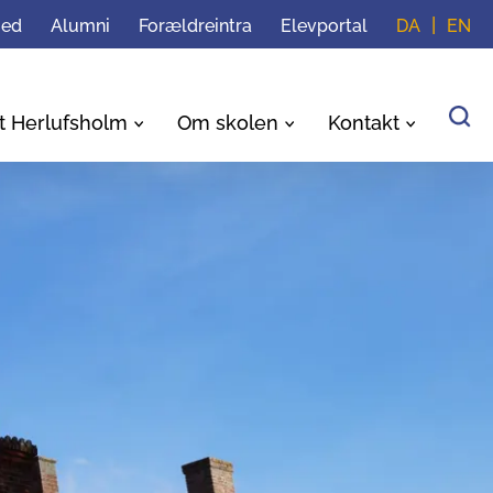
med
Alumni
Forældreintra
Elevportal
DA
EN
t Herlufsholm
Om skolen
Kontakt