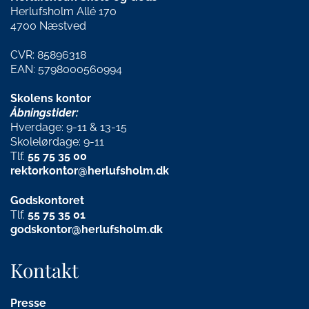
Herlufsholm Allé 170
4700 Næstved
CVR: 85896318
EAN: 5798000560994
Skolens kontor
Åbningstider:
Hverdage: 9-11 & 13-15
Skolelørdage: 9-11
Tlf.
55 75 35 00
rektorkontor@herlufsholm.dk
Godskontoret
Tlf.
55 75 35 01
godskontor@herlufsholm.dk
Kontakt
Presse