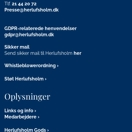
Tlf.
21
44 20 72
Presse@herlufsholm.dk
GDPR-relaterede henvendelser
gdpr@herlufsholm.dk
Sikker mail
Send sikker mail til Herlufsholm
her
Whistleblowerordning
Støt Herlufsholm
Oplysninger
Links og info
Medarbejdere
Herlufsholm Gods