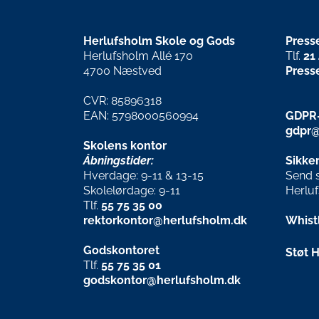
Herlufsholm Skole og Gods
Press
Herlufsholm Allé 170
Tlf.
21
4700 Næstved
Press
CVR: 85896318
EAN: 5798000560994
GDPR-
gdpr@
Skolens kontor
Åbningstider:
Sikker
Hverdage: 9-11 & 13-15
Send si
Skolelørdage: 9-11
Herlu
Tlf.
55 75 35 00
rektorkontor@herlufsholm.dk
Whist
Godskontoret
Støt 
Tlf.
55 75 35 01
godskontor@herlufsholm.dk