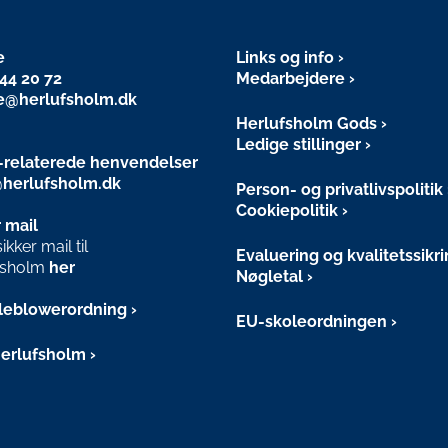
e
Links og info
44 20 72
Medarbejdere
e@herlufsholm.dk
Herlufsholm Gods
Ledige stillinger
relaterede henvendelser
herlufsholm.dk
Person- og privatlivspolitik
Cookiepolitik
 mail
kker mail til
Evaluering og kvalitetssikr
fsholm
her
Nøgletal
leblowerordning
EU-skoleordningen
Herlufsholm