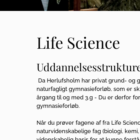
Life Science
Uddannelsesstruktur
Da Herlufsholm har privat grund- og gy
naturfagligt gymnasieforløb, som er skr
årgang til og med 3.g - Du er derfor fo
gymnasieforløb.
Når du prøver fagene af fra Life Scienc
naturvidenskabelige fag (biologi, kemi,
videnskabelig basis for at kunne forst