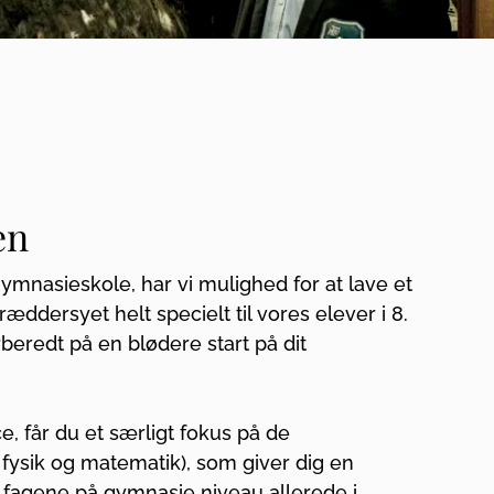
en
mnasieskole, har vi mulighed for at lave et
æddersyet helt specielt til vores elever i 8.
rberedt på en blødere start på dit
e, får du et særligt fokus på de
 fysik og matematik), som giver dig en
å fagene på gymnasie niveau allerede i