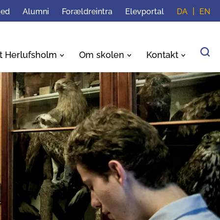
med
Alumni
Forældreintra
Elevportal
DA
EN
t Herlufsholm
Om skolen
Kontakt