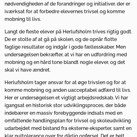
nødvendigheden af de forandringer og initiativer, der er
iværksat for at forbedre elevernes trivsel og komme
mobning til livs.
Langt de fleste elever på Herlufsholm trives rigtig godt.
De er stolte af at gå på skolen, og de opnår flotte
faglige resultater og indgår i gode fællesskaber. Men
undersøgelsen bekræfter, at vi har en udfordring med
mobning og en hård tone blandt nogle elever, og det
skal vi have ændret.
Herlufsholm tager ansvar for at øge trivslen og for at
komme mobning og anden uacceptabel adfærd til livs.
Her er undersøgelsen et vigtigt arbejdsredskab. Vi har
igangsat en historisk stor udviklingsproces, der både
indebærer en massiv forebyggende indsats med en
omfattende handlingsplan for trivsel og skoleudvikling
udarbejdet med bistand fra eksterne eksperter, samt en
klar nultolerance over for dårlig opførsel. Det er helt