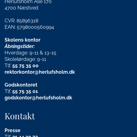
Herlufsholm Allé 170
4700 Næstved
CVR: 85896318
EAN: 5798000560994
Skolens kontor
Åbningstider:
Hverdage: 9-11 & 13-15
Skolelørdage: 9-11
Tlf.
55 75 35 00
rektorkontor@herlufsholm.dk
Godskontoret
Tlf.
55 75 35 01
godskontor@herlufsholm.dk
Kontakt
Presse
Tlf.
21
44 20 72