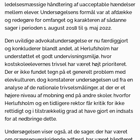
ledelsesmæssige håndtering af uacceptable hændelser
mellem elever. Undersøgelsens formål var at afdække
og redegøre for omfanget og karakteren af sådanne
sager i perioden 1. august 2018 til 9. maj 2022.
Den uvildige advokatundersøgelse er nu færdiggjort
og konkluderer blandt andet, at Herlufsholm har
understøttet et godt undervisningsmiljø, hvor
kostskoleelevernes trivsel har været højt prioriteret.
Der er ikke fundet tegn på et generelt problem med
elevkulturen, dog konstaterer undersøgelsen ud fra en
analyse af de nationale trivselsmålinger, at der er et
højere niveau af mobning end på andre skoler, hvorfor
Herlufsholm og en tidligere rektor får kritik for ikke
rettidigt og i tilstrækkelig grad at have gjort en indsats
for at nedbringe dette.
Undersøgelsen viser også, at de sager, der har været
om grænseoverskridende adfærd, har været håndteret